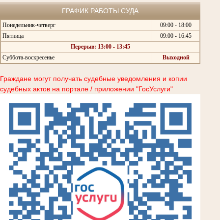
ГРАФИК РАБОТЫ СУДА
Понедельник-четверг
09:00 - 18:00
Пятница
09:00 - 16:45
Перерыв: 13:00 - 13:45
Суббота-воскресенье
Выходной
Граждане могут получать судебные уведомления и копии
судебных актов на портале / приложении "ГосУслуги"