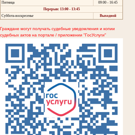
Пятница
09:00 - 16:45
Перерыв: 13:00 - 13:45
Суббота-воскресенье
Выходной
Граждане могут получать судебные уведомления и копии
судебных актов на портале / приложении "ГосУслуги"