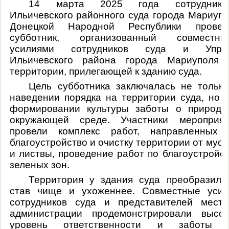
14 марта 2025 года сотрудника
Ильичевского районного суда города Мариуп
Донецкой Народной Республики провед
субботник, организованный совместны
усилиями сотрудников суда и Упра
Ильичевского района города Мариуполя 
территории, прилегающей к зданию суда.
Цель субботника заключалась не только
наведении порядка на территории суда, но 
формировании культуры заботы о природе
окружающей среде. Участники мероприят
провели комплекс работ, направленных 
благоустройство и очистку территории от мус
и листвы, проведение работ по благоустройс
зеленых зон.
Территория у здания суда преобразилас
став чище и ухоженнее. Совместные усил
сотрудников суда и представителей местн
администрации продемонстрировали высок
уровень ответственности и заботы 